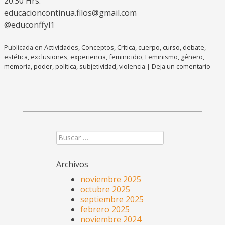
20:30 Hrs.
educacioncontinua.filos@gmail.com
@educonffyl1
Publicada en
Actividades
,
Conceptos
,
Crítica
,
cuerpo
,
curso
,
debate
,
estética
,
exclusiones
,
experiencia
,
feminicidio
,
Feminismo
,
género
,
memoria
,
poder
,
política
,
subjetividad
,
violencia
|
Deja un comentario
Buscar
Archivos
noviembre 2025
octubre 2025
septiembre 2025
febrero 2025
noviembre 2024